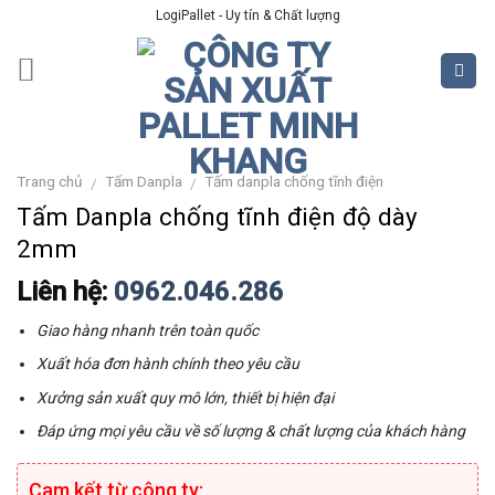
Skip
LogiPallet - Uy tín & Chất lượng
to
content
Trang chủ
Tấm Danpla
Tấm danpla chống tĩnh điện
/
/
Tấm Danpla chống tĩnh điện độ dày
2mm
Liên hệ:
0962.046.286
Giao hàng nhanh trên toàn quốc
Xuất hóa đơn hành chính theo yêu cầu
Xưởng sản xuất quy mô lớn, thiết bị hiện đại
Đáp ứng mọi yêu cầu về số lượng & chất lượng của khách hàng
Cam kết từ công ty: